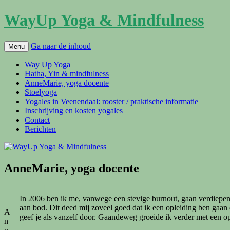
WayUp Yoga & Mindfulness
Ga naar de inhoud
Menu
Way Up Yoga
Hatha, Yin & mindfulness
AnneMarie, yoga docente
Stoelyoga
Yogales in Veenendaal: rooster / praktische informatie
Inschrijving en kosten yogales
Contact
Berichten
AnneMarie, yoga docente
In 2006 ben ik me, vanwege een stevige burnout, gaan verdiepe
aan bod. Dit deed mij zoveel goed dat ik een opleiding ben gaan 
A
geef je als vanzelf door. Gaandeweg groeide ik verder met een o
n