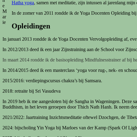
n
Hatha yoga
, samen met meditatie, zijn intussen al jarenlang mijn 
e
M
In de zomer van 2011 rondde ik de Yoga Docenten Opleiding bij
ar
ie
Opleidingen
In januari 2013 rondde ik de Yoga Docenten Vervolgopleiding af, eve
In 2012/2013 deed ik een jaar Zijnstraining aan de School voor Zijnso
In maart 2014 rondde ik de basisopleiding Mindfulnesstrainer af bij
In 2014/2015 deed ik een masterclass ‘yoga voor rug-, nek- en schoud
2015/2016: verdiepingscursus chakra’s bij Samsara.
2018: retraite bij Sri Vasudeva
In 2019 heb ik me aangesloten bij de Sangha in Wageningen. Deze sa
Buddhism, in het leven geroepen door Thich Nath Hanh. Ik neem deel 
2021/2022: Jaartraining Inzichtsmeditatie oftewel Dzochgen, de Tibeta
2024: bijscholing Yin Yoga bij Marloes van der Kamp (Spark Of Ligh