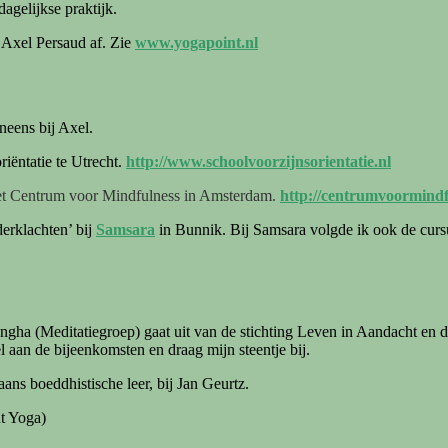
dagelijkse praktijk.
 Axel Persaud af. Zie
www.yogapoint.nl
neens bij Axel.
riëntatie te Utrecht.
http://www.schoolvoorzijnsorientatie.nl
 het Centrum voor Mindfulness in Amsterdam.
http://centrumvoormindfu
erklachten’ bij
Samsara
in Bunnik. Bij Samsara volgde ik ook de curs
ngha (Meditatiegroep) gaat uit van de stichting Leven in Aandacht en
aan de bijeenkomsten en draag mijn steentje bij.
ans boeddhistische leer, bij Jan Geurtz.
t Yoga)